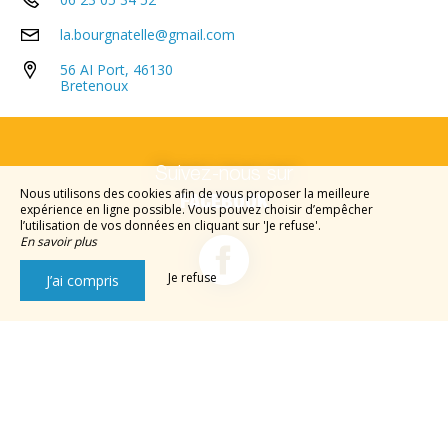
la.bourgnatelle@gmail.com
56 AI Port, 46130
Bretenoux
Suivez-nous sur
Nous utilisons des cookies afin de vous proposer la meilleure
FACEBOOK
expérience en ligne possible. Vous pouvez choisir d’empêcher
l’utilisation de vos données en cliquant sur 'Je refuse'.
En savoir plus
Je refuse
J’ai compris
Suivez-nous sur
INSTAGRAM