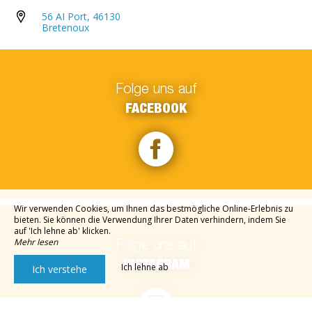
56 AI Port, 46130
Bretenoux
Folge uns auf
FACEBOOK
Wir verwenden Cookies, um Ihnen das bestmögliche Online-Erlebnis zu
bieten. Sie können die Verwendung Ihrer Daten verhindern, indem Sie
auf 'Ich lehne ab' klicken.
Mehr lesen
Folge uns auf
INSTAGRAM
Ich lehne ab
Ich verstehe