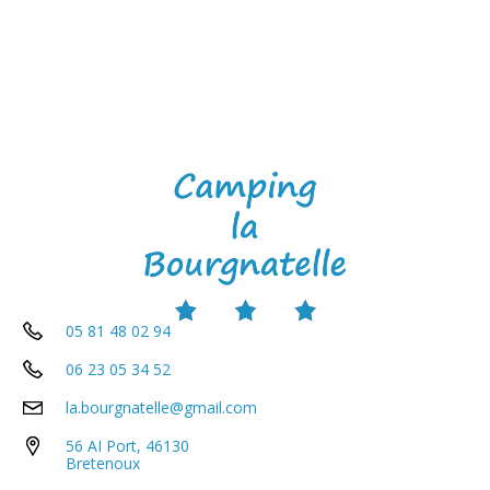
05 81 48 02 94
06 23 05 34 52
la.bourgnatelle@gmail.com
56 AI Port, 46130
Bretenoux